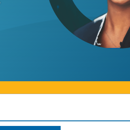
vincial de 2026
tario salue un investissement de la province qui c
Les collèges de l’Ontar