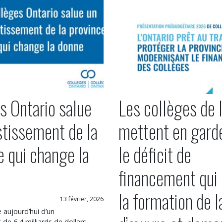
s Ontario salue
Les collèges de l
stissement de la
mettent en gard
e qui change la
le déficit de
financement qui
la formation de l
13 février, 2026
e aujourd’hui d’un
de 6,4 milliards de dollars