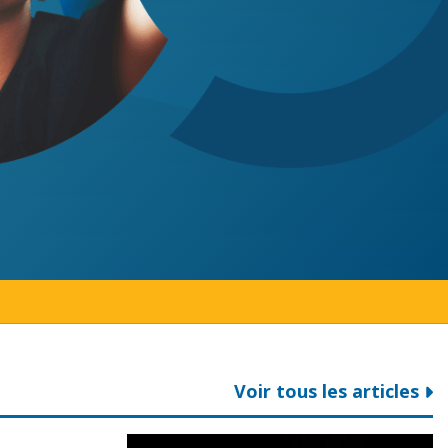
Voir tous les articles
hange la donne
io mettent en garde contre le déficit de financemen
Collèges Ontario nomme Maureen Ada