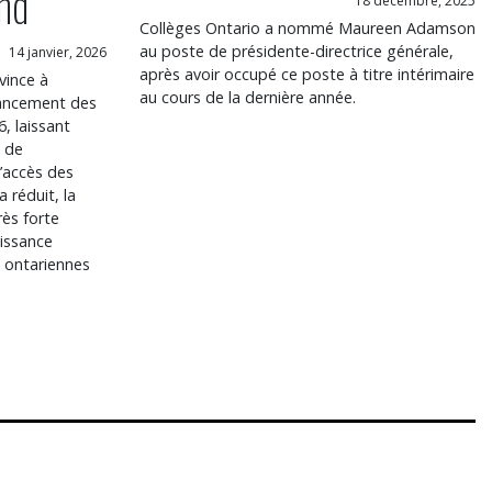
nd
18 décembre, 2025
Collèges Ontario a nommé Maureen Adamson
au poste de présidente-directrice générale,
14 janvier, 2026
après avoir occupé ce poste à titre intérimaire
vince à
au cours de la dernière année.
inancement des
, laissant
l de
’accès des
a réduit, la
rès forte
oissance
ontariennes