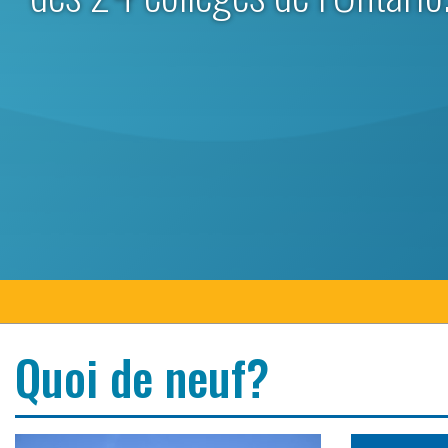
Quoi de neuf?
Déclaration de Colleges Ontario sur le budget pro
Collèges On