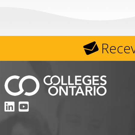
Recev
Linkedin
Youtube