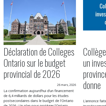
Déclaration de Colleges
Collège
Ontario sur le budget
un inve
provincial de 2026
provinc
donne
26 mars, 2026
La confirmation aujourd’hui d’un financement
de 6,4 milliards de dollars pour les études
postsecondaires dans le budget de l'Ontario
L’annonce fait
de 2026 : Un plan pour protéger l'Ontario
investissement 