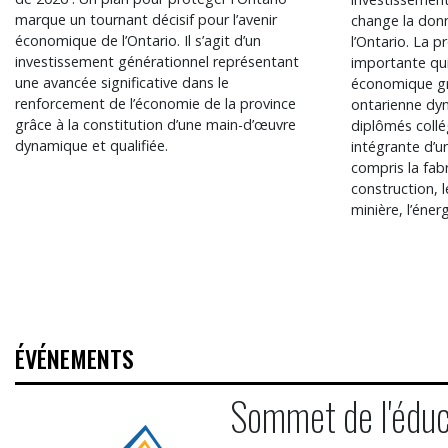
marque un tournant décisif pour l’avenir
change la don
économique de l’Ontario. Il s’agit d’un
l’Ontario. La 
investissement générationnel représentant
importante qui
une avancée significative dans le
économique gr
renforcement de l’économie de la province
ontarienne dyn
grâce à la constitution d’une main-d’œuvre
diplômés collé
dynamique et qualifiée.
intégrante d’un
compris la fabr
construction, l
minière, l’éner
ÉVÉNEMENTS
Sommet de l'éduc
Sommet de l'éducation sup