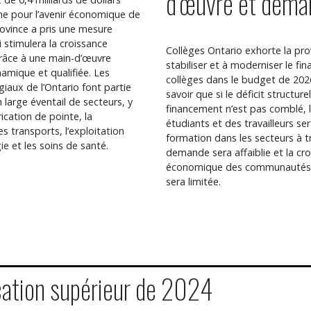
d’œuvre et dema
ne pour l’avenir économique de
province a pris une mesure
 stimulera la croissance
Collèges Ontario exhorte la pro
âce à une main-d’œuvre
stabiliser et à moderniser le f
amique et qualifiée. Les
collèges dans le budget de 2026
giaux de l’Ontario font partie
savoir que si le déficit structure
 large éventail de secteurs, y
financement n’est pas comblé, l
ication de pointe, la
étudiants et des travailleurs ser
es transports, l’exploitation
formation dans les secteurs à t
gie et les soins de santé.
demande sera affaiblie et la cr
économique des communautés 
sera limitée.
ation supérieur de 2024
érieur de 2024