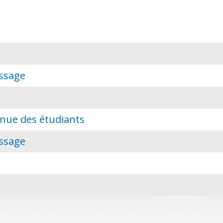
issage
tinue des étudiants
issage