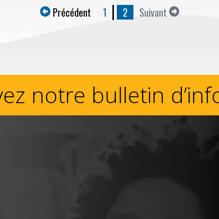
Précédent
1
2
Suivant
ez notre bulletin d’in