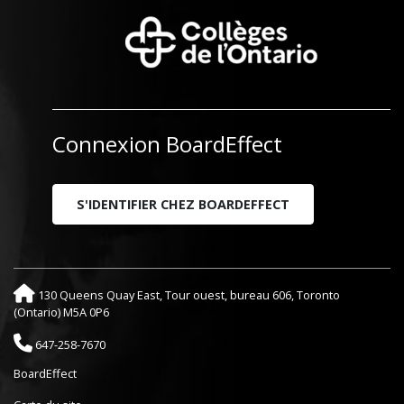
Connexion BoardEffect
S'IDENTIFIER CHEZ BOARDEFFECT
130 Queens Quay East, Tour ouest, bureau 606, Toronto
(Ontario) M5A 0P6
647-258-7670
BoardEffect