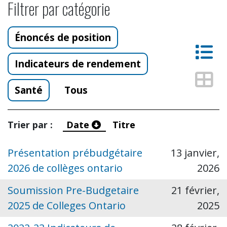
Filtrer par catégorie
Énoncés de position
Vue
Indicateurs de rendement
Vue
Santé
Tous
Trier par :
Date
Titre
Présentation prébudgétaire
13 janvier,
2026 de collèges ontario
2026
Soumission Pre-Budgetaire
21 février,
2025 de Colleges Ontario
2025