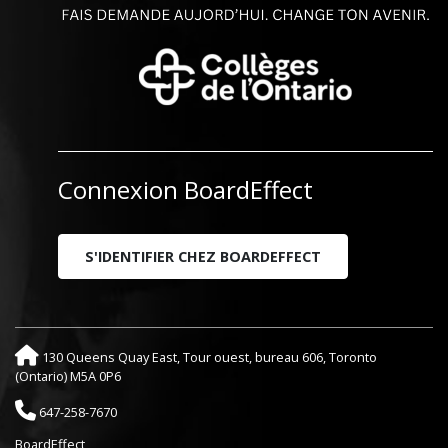
Connexion BoardEffect
S'IDENTIFIER CHEZ BOARDEFFECT
130 Queens Quay East, Tour ouest, bureau 606, Toronto
(Ontario) M5A 0P6
647-258-7670
BoardEffect